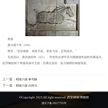
青骓
唐贞观十年（636）
赞语：“足轻电影，神发天机。策兹飞练，定我戎衣。”
毛色苍白。唐武德四年（621），李世民在虎牢关与窦建德作战时所乘战马。
此浮雕刻画了青骓虽身中五箭，仍勇往直前、奋力驰骋的神骏英姿。
上一篇：
昭陵六骏·拳毛騧
下一篇：
昭陵六骏·白蹄乌
©Copyright 2023 All right reserved. 西安碑林博物馆
陕ICP备18017795号