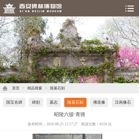
首页
>
精品视窗
>
陵墓石刻
国宝名碑
碑刻
墓志
陵墓石刻
佛造像
汉画像石
昭陵六骏·青骓
发布时间：2020-08-25 12:17:27
阅读次数：
8559 次