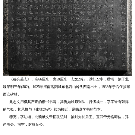
《穆亮墓志》，高66厘米，宽59厘米，志文20行，满行22字，楷书，刻于北
魏景明三年(502)。1925年河南洛阳城东北西山岭头西南出土，1938年于右任捐藏
西安碑林。
此志文用极其严正的楷书书写，其势如雄师列队，行伍成壮，字字皆有强悍
的气概，其风格与《张猛龙碑》颇为接近，是临摹学书的范本。
穆亮，字幼辅，北魏献文帝拓跋弘时，被封为长乐王。宣武帝元恪即位，拜
尚书令、司空，封顿丘公。