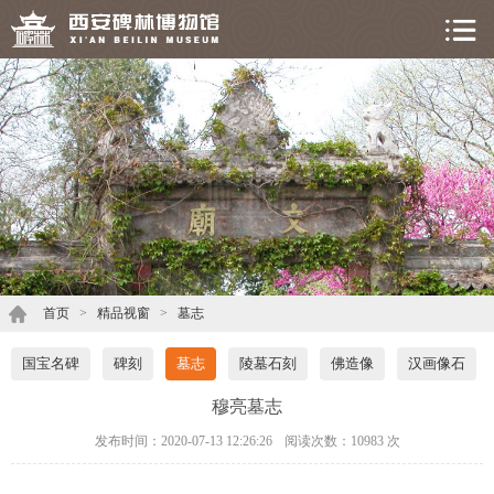
首页
>
精品视窗
>
墓志
国宝名碑
碑刻
墓志
陵墓石刻
佛造像
汉画像石
穆亮墓志
发布时间：2020-07-13 12:26:26
阅读次数：
10983 次