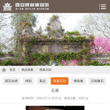
首页
>
精品视窗
>
陵墓石刻
国宝名碑
碑刻
墓志
陵墓石刻
佛造像
汉画像石
石犀
发布时间：2020-07-13 10:25:52
阅读次数：
8305 次