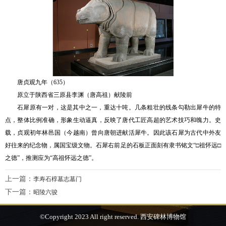
唐贞观九年（635）
原立于陕西省三原县李渊（唐高祖）献陵前
石犀原有一对，这是其中之一，重达十吨。几条粗壮的线条勾勒出犀牛的特
点，整体比例准确，形象生动逼真，反映了唐代工匠高超的艺术技巧和魄力。史
载，贞观初年林邑国（今越南）曾向唐朝进献活犀牛。因此该石犀为古代中外友
好往来的纪念物，属国宝级文物。石犀右前足的石板正面刻有隶书铭文“□祖怀远□
之德”，推测应为“高祖怀远之德”。
上一篇：
李寿石椁墓志墓门
下一篇：
昭陵六骏
©Copyright 2023 All right reserved. 西安碑林博物馆