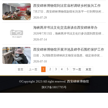
西安碑林博物馆到法官庙村调研乡村振兴工作
7月27日，西安碑林博物馆副馆长刘东平一行到帮扶村法官庙村调研上半年乡村振兴工作情况，法官镇党委委员方远参加并主持座谈会，村“两委”负责人及驻村第一书记参加。
2026-07-29
海峡两岸书法文化交流座谈在西安碑林举办
2026年7月13日，海峡两岸书法文化行参访团到西安碑林博物馆参观并开展交流座谈与书法笔会。此次活动由中国宋庆龄基金会、陕西省文物交流协会、西安碑林博物馆、陕西省文物交流中心等单位联合主办。两岸文博机构代表、文化学者与书法爱好者齐聚碑林，共话中华书法艺术，深化两岸文化交流。
2026-07-14
西安碑林博物馆开展泮池及碑亭石围栏保护工作
日前，为消除西安碑林的文物安全隐患、稳定保存状况，西安碑林博物馆按程序委托文物保护专业单位，对泮池及碑亭石围栏等进行保护修复工作。
2026-07-10
1
2
3
4
5
首页
上一页
下一页
末页
©Copyright 2023 All right reserved. 西安碑林博物馆
陕ICP备18017795号