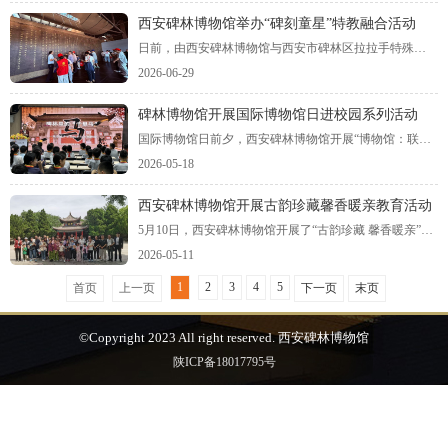
西安碑林博物馆举办“碑刻童星”特教融合活动
日前，由西安碑林博物馆与西安市碑林区拉拉手特殊教育中心携手举办“碑刻童星——触摸碑刻文化·感受传统之美”系列活动，从今年4月到6月开展三场精心策划的文化体验活动，为近百名特殊儿童推开认知传统文化的大门。
2026-06-29
碑林博物馆开展国际博物馆日进校园系列活动
国际博物馆日前夕，西安碑林博物馆开展“博物馆：联结世界的桥梁”主题进校园系列活动。走进东厅门小学和文艺路小学，覆盖师生逾千人。
2026-05-18
西安碑林博物馆开展古韵珍藏馨香暖亲教育活动
5月10日，西安碑林博物馆开展了“古韵珍藏 馨香暖亲”主题教育活动，来自观众的16组家庭参与了活动，在传统文化氛围中感恩母爱、传承孝亲美德。
2026-05-11
1
2
3
4
5
首页
上一页
下一页
末页
©Copyright 2023 All right reserved. 西安碑林博物馆
陕ICP备18017795号