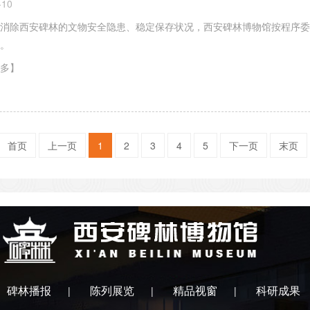
-10
消除西安碑林的文物安全隐患、稳定保存状况，西安碑林博物馆按程序委
。
多】
首页
上一页
1
2
3
4
5
下一页
末页
碑林播报
陈列展览
精品视窗
科研成果
|
|
|