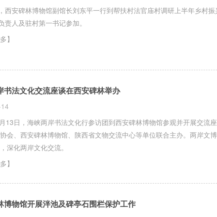
日，西安碑林博物馆副馆长刘东平一行到帮扶村法官庙村调研上半年乡村
”负责人及驻村第一书记参加。
多】
岸书法文化交流座谈在西安碑林举办
-14
年7月13日，海峡两岸书法文化行参访团到西安碑林博物馆参观并开展交
协会、西安碑林博物馆、陕西省文物交流中心等单位联合主办。两岸文博
，深化两岸文化交流。
多】
林博物馆开展泮池及碑亭石围栏保护工作