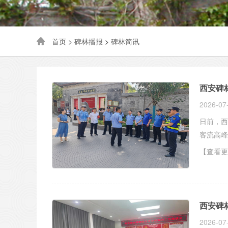
首页
>
碑林播报
>
碑林简讯
西安碑
2026-07
日前，西
客流高峰
【查看更
西安碑
2026-07