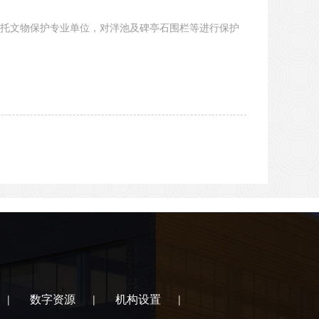
托文物保护专业单位，对泮池及碑亭石围栏等进行保护
数字资源
机构设置
|
|
|