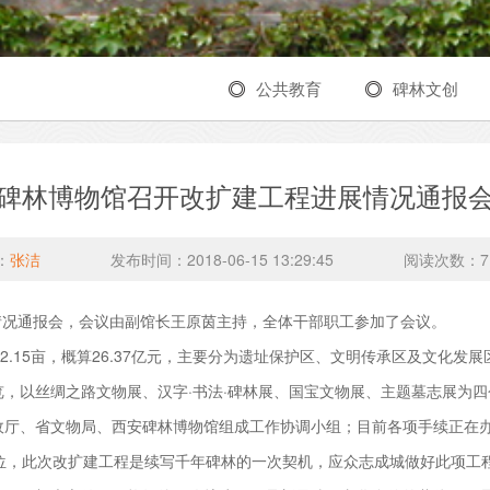
公共教育
碑林文创
碑林博物馆召开改扩建工程进展情况通报
：
张洁
发布时间：2018-06-15 13:29:45
阅读次数：
7
情况通报会，会议由副馆长王原茵主持，全体干部职工参加了会议。
.15亩，概算26.37亿元，主要分为遗址保护区、文明传承区及文化发
，以丝绸之路文物展、汉字·书法·碑林展、国宝文物展、主题墓志展为
政厅、省文物局、西安碑林博物馆组成工作协调小组；目前各项手续正在
，此次改扩建工程是续写千年碑林的一次契机，应众志成城做好此项工