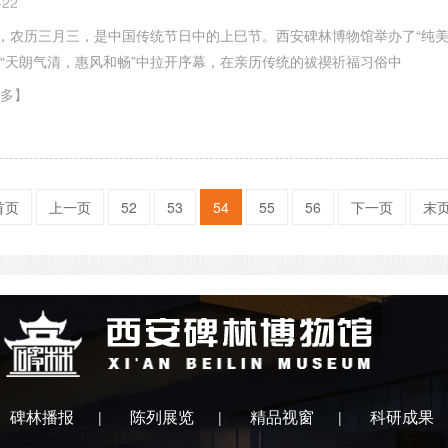
-22
日，农历三月三，是中国传统节日中的上巳节。西安碑林博物馆举办了“纯美三
“天朗气清，惠风和畅”中拉开序幕，在亲历传统的祓禊祈福习俗中
多】
首页
上一页
52
53
54
55
56
下一页
末
碑林播报
陈列展览
精品视窗
科研成果
|
|
|