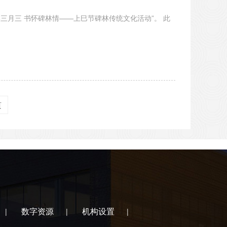
月三 书怀碑林情——上巳节碑林传统文化活动”。 此
页
数字资源
机构设置
|
|
|