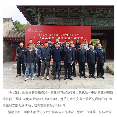
4月22日，西安碑林博物馆第一党支部与公安碑林大队执勤一中队党支部在该
馆联合开展以“深化基层党组织结对共建，携手打造平安有序景区交通新环境”为
主题的支部共建活动，双方支部党员共同参与。
活动伊始，两位支部书记先后介绍各自支部建设、党建工作开展、队伍建设