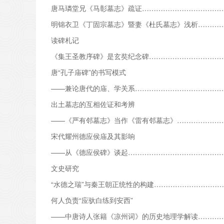
唐马璘堂兄《马彰墓志》疏证………………………………
明锦衣卫《丁固宗墓志》暨妻《杜氏墓志》浅析……………
读碑札记
《集王圣教序碑》是玄奘纪念碑……………………………
唐“孔子庙碑”的书写模式
——兼论唐代的庙、学关系……………………………………
出土墓志的互相佐证和考辨
——《严有邻墓志》当作《雷有邻墓志》……………………
宋代耀州德应侯庙及其影响
——从《德应侯碑》谈起……………………………………
文史研究
“水德之瑞”与秦王朝正统性的构建…………………………
何人负责“应驮白练到安西”
——中唐诗人张籍《凉州词》的历史地理学解读…………