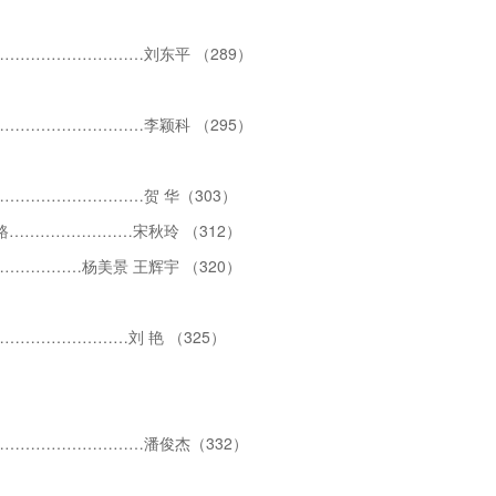
………………………刘东平 （289）
………………………李颖科 （295）
………………………贺 华（303）
路……………………宋秋玲 （312）
…………杨美景 王辉宇 （320）
…………………刘 艳 （325）
………………………潘俊杰（332）