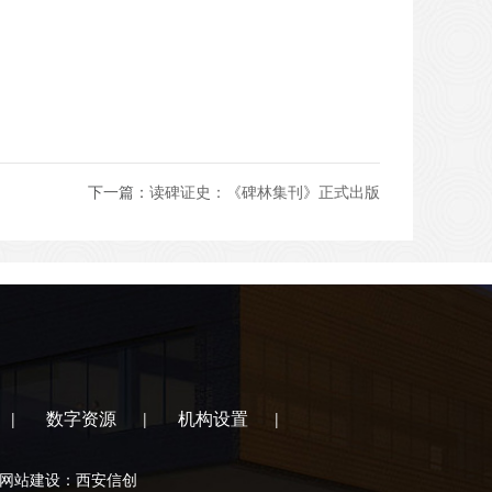
下一篇：
读碑证史：《碑林集刊》正式出版
数字资源
机构设置
|
|
|
网站建设：西安信创