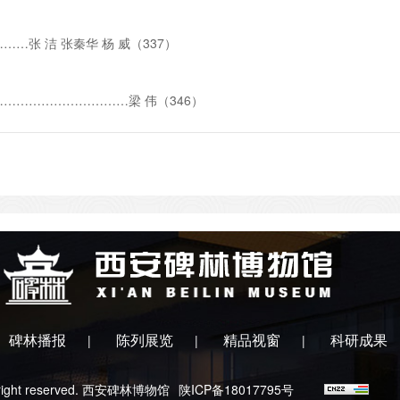
…张 洁 张秦华 杨 威（337）
…………………………梁 伟（346）
碑林播报
陈列展览
精品视窗
科研成果
|
|
|
ll right reserved. 西安碑林博物馆
陕ICP备18017795号