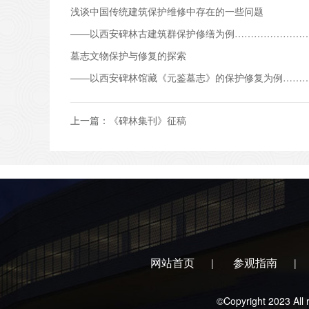
浅谈中国传统建筑保护维修中存在的一些问题
——以西安碑林古建筑群保护修缮为例………………………
墓志文物保护与修复的探索
——以西安碑林馆藏《元鉴墓志》的保护修复为例………
上一篇：
《碑林集刊》征稿
网站首页
参观指南
|
|
©Copyright 2023 A