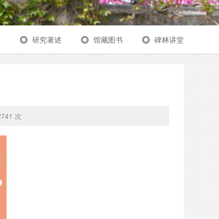
刊
研究著述
馆藏图书
碑林讲堂
2741 次