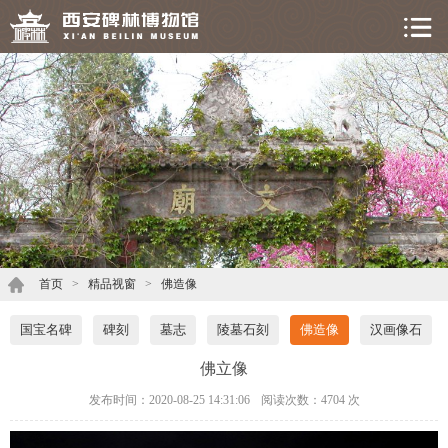
首页
>
精品视窗
>
佛造像
国宝名碑
碑刻
墓志
陵墓石刻
佛造像
汉画像石
佛立像
发布时间：2020-08-25 14:31:06
阅读次数：
4704 次