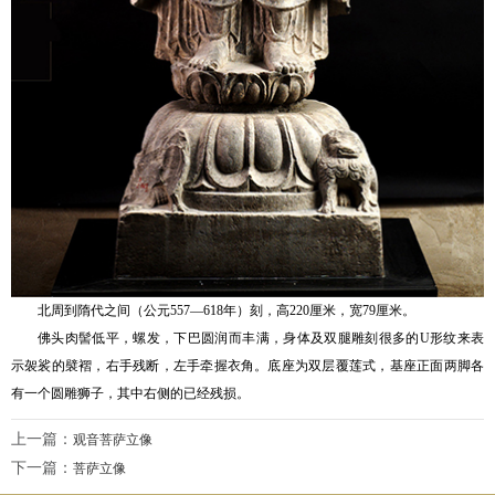
北周到隋代之间（公元557—618年）刻，高220厘米，宽79厘米。
佛头肉髻低平，螺发，下巴圆润而丰满，身体及双腿雕刻很多的U形纹来表
示袈裟的襞褶，右手残断，左手牵握衣角。底座为双层覆莲式，基座正面两脚各
有一个圆雕狮子，其中右侧的已经残损。
上一篇：
观音菩萨立像
下一篇：
菩萨立像