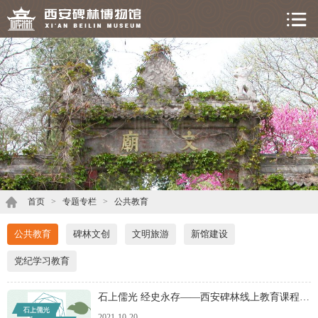
首页
>
专题专栏
>
公共教育
公共教育
碑林文创
文明旅游
新馆建设
党纪学习教育
石上儒光 经史永存——西安碑林线上教育课程（二）
2021-10-20