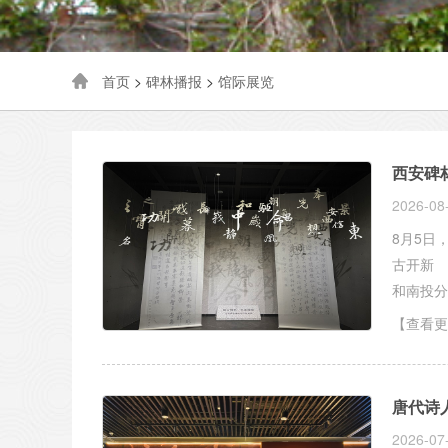
首页
>
碑林播报
>
馆际展览
西安碑
2026-08
8月5日
古开新 
和南投分
【查看更
唐代诗
2026-07