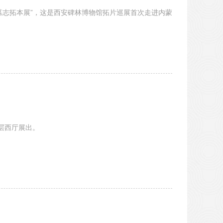
墓志拓本展”，这是西安碑林博物馆拓片巡展首次走进内蒙
2层西厅展出。