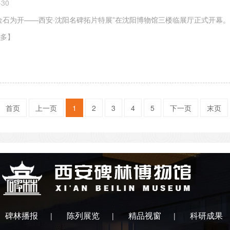
-30
金石为开——西安·沈阳名碑拓片特展”在沈阳博物馆三楼临展厅正式开幕。
多】
首页
上一页
1
2
3
4
5
下一页
末页
碑林播报
陈列展览
精品视窗
科研成果
|
|
|