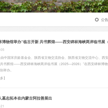
公
林博物馆举办“临古开新 共书辉煌——西安碑林海峡两岸临书展（2
-05
，由中国宋庆龄基金会、陕西省文物交流协会、陕西省文物交流中心、西
共书辉煌——西安碑林海峡两岸临书展（2025—2026）”在西安碑林博
别举办。
多】
人墓志拓本在内蒙古阿拉善展出
-21