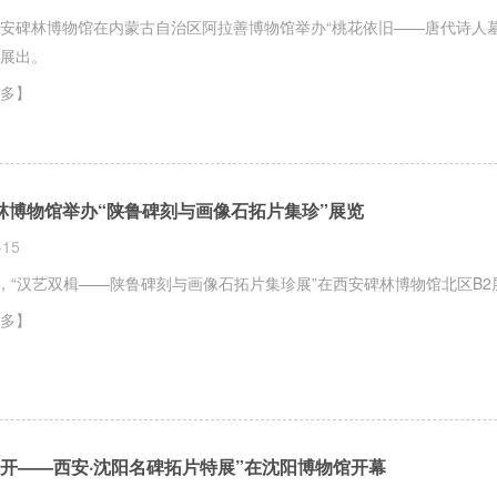
安碑林博物馆在内蒙古自治区阿拉善博物馆举办“桃花依旧——唐代诗人
展出。
多】
林博物馆举办“陕鲁碑刻与画像石拓片集珍”展览
-15
日，“汉艺双楫——陕鲁碑刻与画像石拓片集珍展”在西安碑林博物馆北区B
多】
为开——西安·沈阳名碑拓片特展”在沈阳博物馆开幕