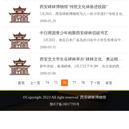
西安碑林博物馆“传统文化体验进校园”
5月28日，西安碑林博物馆与八一街小学进行“传统文化进校园”活动启动仪式。 为更好地发挥博物馆的社会教育功能，西安碑林博物馆率先在全省文物系统推出“文化体验室”活动，使来博物馆参观的人们
2008-05-29
中日两国青少年相聚西安碑林切磋书艺
3月28日，来自日本广县岛的10名中小学生和来自中国西安的10名中小学生相聚西安碑林博物馆，他们以墨为缘、以书会友进行书法笔会，在古老的书法殿堂西安碑林里挥毫泼墨，以此展示书法才艺，增进中日友谊。 &
2008-03-31
西安交大学生在碑林举办“碑林文化、奥运精神、城市风采”主题活动
新年伊始，春满碑林。2月27日下午2时，在古老的西安碑林里，西安交通大学城市学院的50多名大学生以新颖独特的形式，开展了一次别开生面的主题活动——“碑林文化、奥运精神、城市风采”。 这次
2008-03-06
74
75
76
77
78
首页
上一页
下一页
末页
©Copyright 2023 All right reserved. 西安碑林博物馆
陕ICP备18017795号