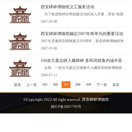
西安碑林博物馆义工服务活动
为了推进精神文明创建活动的深入开展，营造“热爱碑林”、“宣传碑林”的良好氛围，共同构建和谐碑林，西安碑林博物馆与碑林区委宣传部、区民政局以“五一劳动节”及黄金周为契机，在全市率先开展义工服务活动，以全面展现碑林人建设西安、
2007-05-08
西安碑林博物馆确定2007年将举办的重要活动
2007年适逢西安碑林建立920周年，西安碑林博物馆将以此为契机，结合省文物局确定的工作重点开展系列重要活动，以此推动博物馆的全面建设和服务和谐社会建设。 2007年，西安博物
2007-03-06
160余方墓志碑入藏碑林 多民间收集内涵丰富奇异
近期，一批古代墓志文物集中入藏西安碑林博物馆，使博物馆的碑石收藏剧增，墓志丰富奇特的内涵及刻制形式让文物工作者眼目新异，使其碑石墓志研究思路更为开新拓广。 这批墓志文物是碑林博物馆新近多次从民间征集所得，共有160多方，该墓志大多数为唐代墓志，
2006-07-12
565
566
567
568
569
首页
上一页
下一页
末页
©Copyright 2023 All right reserved. 西安碑林博物馆
陕ICP备18017795号