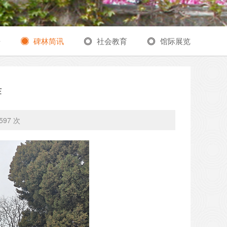
告
碑林简讯
社会教育
馆际展览
作
597 次