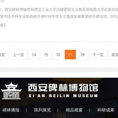
-20
9日，西安碑林博物馆和西安工业大学共建爱国主义教育基地暨大学生素质
设置书法本科专业的高校开展针对学生人文素质拓展教育的共建活动，对弘
多】
首页
上一页
74
75
76
77
78
下一页
末
碑林播报
陈列展览
精品视窗
科研成果
|
|
|