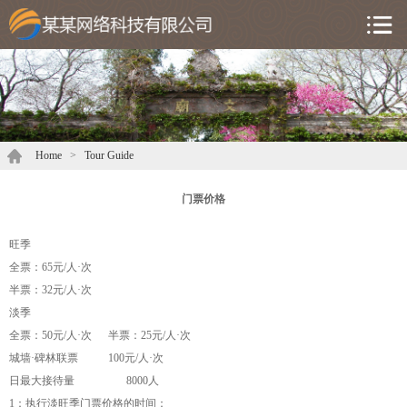
Home
>
Tour Guide
门票价格
旺季
全票：65元/人·次
半票：32元/人·次
淡季
全票：50元/人·次 半票：25元/人·次
城墙·碑林联票 100元/人·次
日最大接待量 8000人
1：执行淡旺季门票价格的时间：